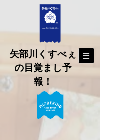
矢部川くすべぇ
の目覚まし予
報！