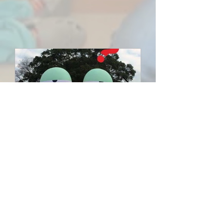
Think KUSUBEE ～水辺を活
くすべぇHPに
かしたまちづくりワーク
ショップ～
活 動